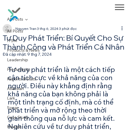
All Posts
Nguyen Tran
3 thg 6, 2024
3 phút đọc
All Posts
Tư Duy Phát Triển: Bí Quyết Cho Sự
ITSM
Thành Công và Phát Triển Cá Nhân
Products & News
Đã cập nhật:
9 thg 7, 2024
Leadership
Tư duy phát triển là một cách tiếp 
Productivity
cận tích cực về khả năng của con 
Reports & Stats
người. Điều này khẳng định rằng 
Atlassian
khả năng của bạn không phải là 
Lark
một tình trạng cố định, mà có thể 
Sonar
phát triển và mở rộng theo thời 
gian thông qua nỗ lực và cam kết. 
Case Study
Nghiên cứu về tư duy phát triển, 
Meegle