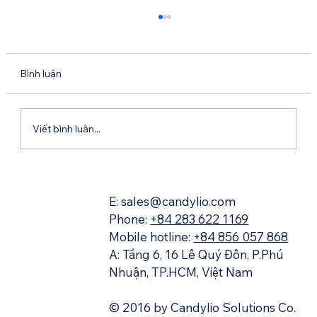
Bình luận
Viết bình luận...
Atlassian Rovo Dev AI – “Trợ lý lập trình”
mới giúp đội ngũ dev Việt Nam làm việc
E: sales@candylio.com
nhanh và thông minh hơn
Phone:
+84 283 622 1169
Mobile hotline:
+84 856 057 868
A: Tầng 6, 16 Lê Quý Đôn, P.Phú
Nhuận, TP.HCM, Việt Nam
© 2016 by Candylio Solutions Co.