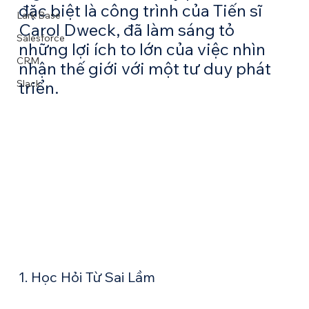
đặc biệt là công trình của Tiến sĩ 
Lark Base
Carol Dweck, đã làm sáng tỏ 
Salesforce
những lợi ích to lớn của việc nhìn 
CRM
nhận thế giới với một tư duy phát 
Slack
triển.
1. Học Hỏi Từ Sai Lầm