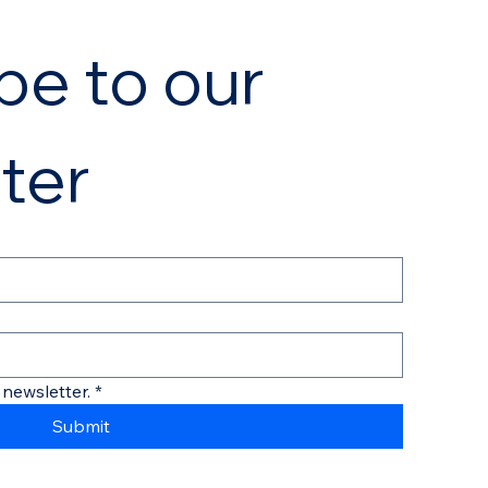
e to our 
ter
 newsletter.
*
Submit