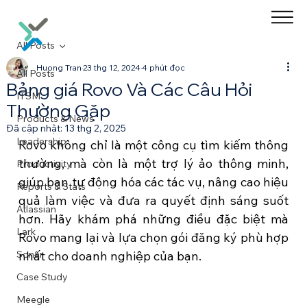
All Posts
Huong Tran
23 thg 12, 2024
4 phút đọc
All Posts
Bảng giá Rovo Và Các Câu Hỏi
ITSM
Thường Gặp
Products & News
Đã cập nhật:
13 thg 2, 2025
Leadership
Rovo không chỉ là một công cụ tìm kiếm thông 
thường, mà còn là một trợ lý ảo thông minh, 
Productivity
giúp bạn tự động hóa các tác vụ, nâng cao hiệu 
Reports & Stats
quả làm việc và đưa ra quyết định sáng suốt 
Atlassian
hơn. Hãy khám phá những điều đặc biệt mà 
Lark
Rovo mang lại và lựa chọn gói đăng ký phù hợp 
Sonar
nhất cho doanh nghiệp của bạn.
Case Study
Meegle