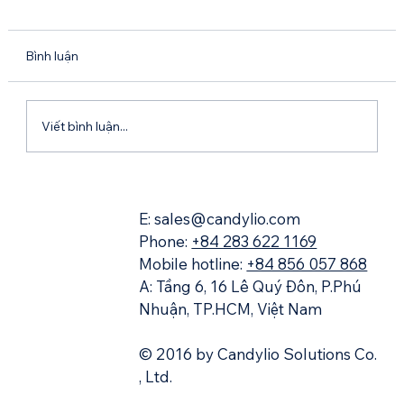
Bình luận
Viết bình luận...
Khám Phá Các Tính Năng Của Atlassian
Rovo
E: sales@candylio.com
Phone:
+84 283 622 1169
Mobile hotline:
+84 856 057 868
A: Tầng 6, 16 Lê Quý Đôn, P.Phú
Nhuận, TP.HCM, Việt Nam
© 2016 by Candylio Solutions Co.
, Ltd.