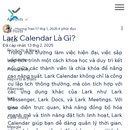
All Posts
Huong Tran
17 thg 1, 2025
4 phút đọc
All Posts
Lark Calendar Là Gì?
ITSM
Đã cập nhật:
13 thg 2, 2025
Products & News
Trong môi trường làm việc hiện đại, việc sắp 
xếp lịch trình một cách khoa học và duy trì kết 
Leadership
nối giữa các thành viên là chìa khóa để nâng 
Productivity
cao năng suất. Lark Calendar không chỉ là công 
Reports & Stats
cụ lập lịch thông thường, mà còn tích hợp với 
Atlassian
các ứng dụng khác của Lark như Lark 
Lark
Messenger, Lark Docs, và Lark Meetings. Với 
giao diện trực quan, khả năng đồng bộ hóa 
Sonar
mạnh mẽ và tính năng đặt lịch linh hoạt, Lark 
Case Study
Calendar giúp bạn dễ dàng quản lý thời gian, 
Meegle