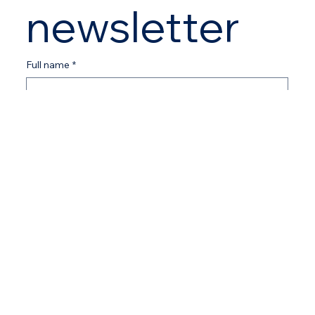
newsletter
Full name
*
Email
*
Yes, subscribe me to your newsletter.
*
Submit
CÔNG TY TNHH CANDYLIO SOLUTIONS
Mã số thuế: 0319392094