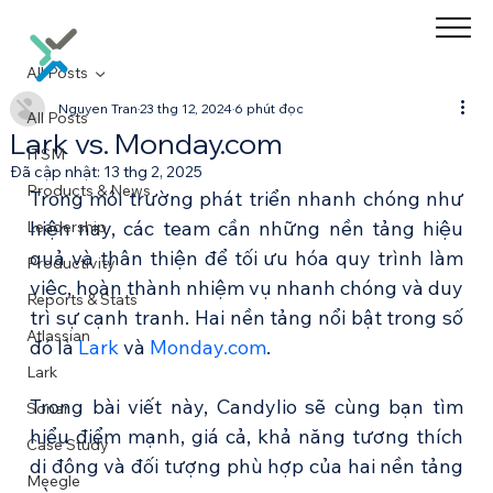
All Posts
Nguyen Tran
23 thg 12, 2024
6 phút đọc
All Posts
Lark vs. Monday.com
ITSM
Đã cập nhật:
13 thg 2, 2025
Products & News
Trong môi trường phát triển nhanh chóng như 
hiện nay, các team cần những nền tảng hiệu 
Leadership
quả và thân thiện để tối ưu hóa quy trình làm 
Productivity
việc, hoàn thành nhiệm vụ nhanh chóng và duy 
Reports & Stats
trì sự cạnh tranh. Hai nền tảng nổi bật trong số 
Atlassian
đó là 
Lark
 và 
Monday.com
. 
Lark
Trong bài viết này, Candylio sẽ cùng bạn tìm 
Sonar
hiểu điểm mạnh, giá cả, khả năng tương thích 
Case Study
di động và đối tượng phù hợp của hai nền tảng 
Meegle