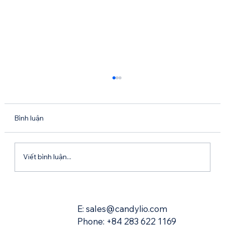
Bình luận
Viết bình luận...
Zoi: Hành Trình Mở Rộng Quy Mô Thành
Công Tại Việt Nam
E: sales@candylio.com
Phone:
+84 283 622 1169