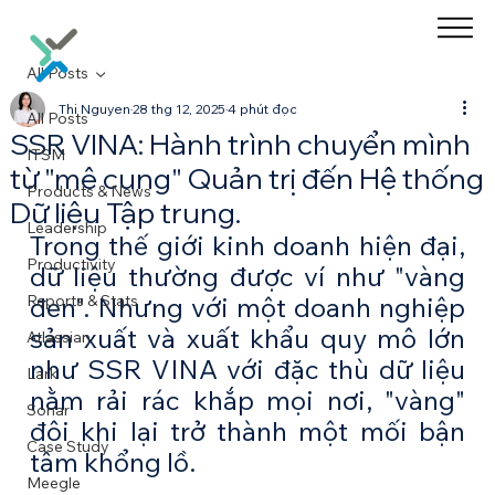
All Posts
Thi Nguyen
28 thg 12, 2025
4 phút đọc
All Posts
SSR VINA: Hành trình chuyển mình
ITSM
từ "mê cung" Quản trị đến Hệ thống
Products & News
Dữ liệu Tập trung.
Leadership
Trong thế giới kinh doanh hiện đại, 
Productivity
dữ liệu thường được ví như "vàng 
Reports & Stats
đen". Nhưng với một doanh nghiệp 
sản xuất và xuất khẩu quy mô lớn 
Atlassian
như SSR VINA với đặc thù dữ liệu 
Lark
nằm rải rác khắp mọi nơi, "vàng" 
Sonar
đôi khi lại trở thành một mối bận 
Case Study
tâm khổng lồ.
Meegle