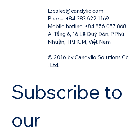
sáng suốt cho tương lai doanh nghiệp.
E: sales@candylio.com
Phone:
+84 283 622 1169
Mobile hotline:
+84 856 057 868
A: Tầng 6, 16 Lê Quý Đôn, P.Phú
Nhuận, TP.HCM, Việt Nam
© 2016 by Candylio Solutions Co.
, Ltd.
Subscribe to 
our 