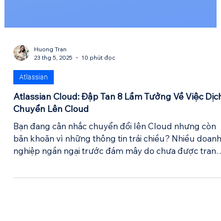
Huong Tran
23 thg 5, 2025
10 phút đọc
Atlassian
Atlassian Cloud: Đập Tan 8 Lầm Tưởng Về Việc Dịc
Chuyển Lên Cloud
Bạn đang cân nhắc chuyển đổi lên Cloud nhưng còn
băn khoăn vì những thông tin trái chiều? Nhiều doan
nghiệp ngần ngại trước đám mây do chưa được tran
bị thông tin đầy đủ. Bài viết này của Candylio sẽ "bóc
trần" 8 lầm tưởng phổ biến nhất về Atlassian Cloud –
từ bảo mật, hiệu suất, ứng dụng cho đến khả năng m
rộng – giúp bạn tự tin đưa ra quyết định công nghệ