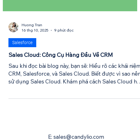
Huong Tran
16 thg 10, 2025
9 phút đọc
Salesforce
Sales Cloud: Công Cụ Hàng Đầu Về CRM
Sau khi đọc bài blog này, bạn sẽ: Hiểu rõ các khái niệm
CRM, Salesforce, và Sales Cloud. Biết được vì sao nê
sử dụng Sales Cloud. Khám phá cách Sales Cloud hỗ
trợ team sales của bạn làm việc hiệu quả hơn. Vậy
Sales Cloud là gì? Có thể bạn đang thắc mắc, "Sales
Cloud và Salesforce khác gì nhau?" . Đừng bối rối,
Candylio sẽ giải đáp mọi câu hỏi của bạn. Hãy cùng
làm rõ một vài thuật ngữ chính: CRM (Customer