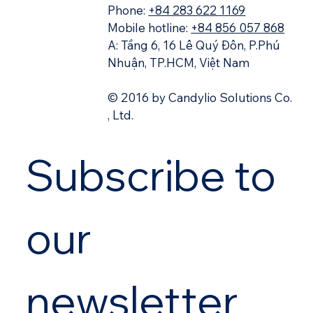
Relationship Management) : Tạm dịch là " Quản lý
Quan hệ Khách hàng "
E: sales@candylio.com
Phone:
+84 283 622 1169
Mobile hotline:
+84 856 057 868
A: Tầng 6, 16 Lê Quý Đôn, P.Phú
Nhuận, TP.HCM, Việt Nam
© 2016 by Candylio Solutions Co.
, Ltd.
Subscribe to 
our 